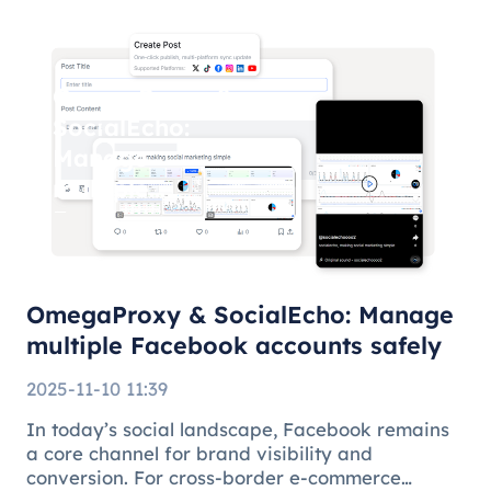
OmegaProxy &
SocialEcho:
Manage
multiple
Facebook
accounts
safely
OmegaProxy & SocialEcho: Manage
multiple Facebook accounts safely
2025-11-10 11:39
In today’s social landscape, Facebook remains
a core channel for brand visibility and
conversion. For cross-border e-commerce