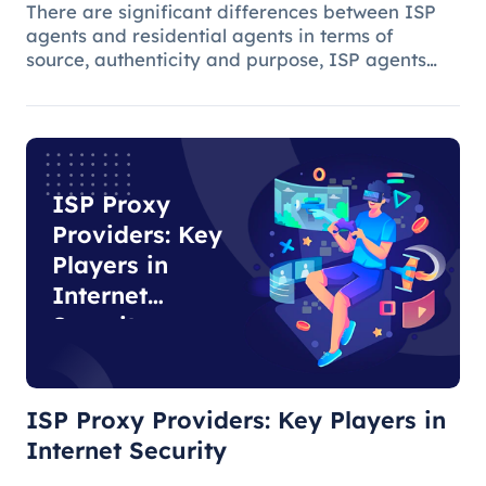
There are significant differences between ISP
agents and residential agents in terms of
source, authenticity and purpose, ISP agents
are suitable for general Internet use, while
residential agents play an important role in
specific tasks due to their auth
ISP Proxy
Providers: Key
Players in
Internet
Security
ISP Proxy Providers: Key Players in
Internet Security