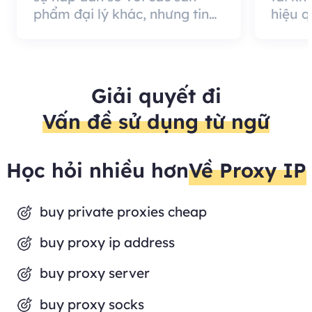
phẩm đại lý khác, nhưng tin
hiệu 
tốt là chất lượng đại lý rất
cung c
hiệu quả và đáng sử dụng.
nó có 
khách 
Giải quyết đi
Vấn đề sử dụng từ ngữ
Học hỏi nhiều hơn
Về Proxy IP
buy private proxies cheap
buy proxy ip address
buy proxy server
buy proxy socks