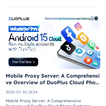
brands, marketing agencies, and content teams,
managing multiple brand pages or regional
accounts has become standard practice. H
Mobile Proxy
Server: A
Comprehensive
Overview of
DuoPlus Cloud
Phone F
Mobile Proxy Server: A Comprehensi
ve Overview of DuoPlus Cloud Phon
e F
2025-07-30 16:34
Mobile Proxy Server: A Comprehensive
Overview of DuoPlus Cloud Phone Features