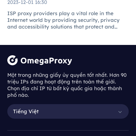
2023-12-01 16:30
ISP proxy providers play a vital role in the
Internet world by providing security, privacy
and accessibility solutions that protect and
facilitate the online environment for users and
businesses.
Understanding
the Process of
Một trong những giấy ủy quyền tốt nhất. Hơn 90
triệu IPs đang hoạt động trên toàn thế giới.
Downloading
Chọn địa chỉ IP từ bất kỳ quốc gia hoặc thành
Proxy Servers
phố nào.
Tiếng Việt
Understanding the Process of Downl
oading Proxy Servers