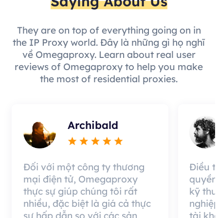
Saying About Us
They are on top of everything going on in
the IP Proxy world. Đây là những gì họ nghĩ
về Omegaproxy. Learn about real user
reviews of Omegaproxy to help you make
the most of residential proxies.
Archibald
Đối với một công ty thương
Điều 
mại điện tử, Omegaproxy
quyền
thực sự giúp chúng tôi rất
kỹ thu
nhiều, đặc biệt là giá cả thực
nghiệp
sự hấp dẫn so với các sản
tài kh