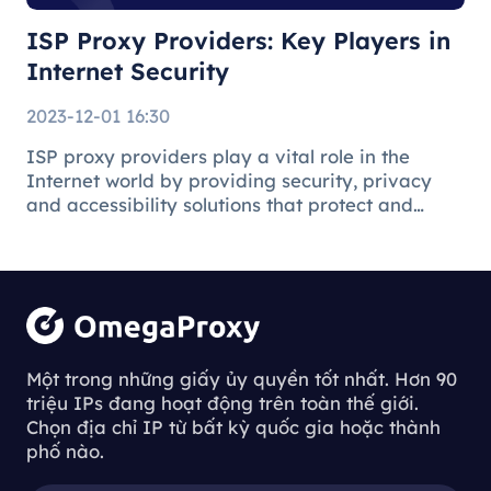
ISP Proxy Providers: Key Players in
Internet Security
2023-12-01 16:30
ISP proxy providers play a vital role in the
Internet world by providing security, privacy
and accessibility solutions that protect and
facilitate the online environment for users and
businesses.
Understanding
the Process of
Một trong những giấy ủy quyền tốt nhất. Hơn 90
triệu IPs đang hoạt động trên toàn thế giới.
Downloading
Chọn địa chỉ IP từ bất kỳ quốc gia hoặc thành
Proxy Servers
phố nào.