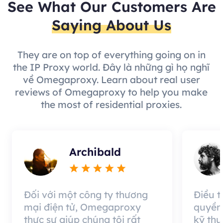
See What Our Customers Are
Saying About Us
They are on top of everything going on in
the IP Proxy world. Đây là những gì họ nghĩ
về Omegaproxy. Learn about real user
reviews of Omegaproxy to help you make
the most of residential proxies.
Archibald
Đối với một công ty thương
Điều 
mại điện tử, Omegaproxy
quyền
thực sự giúp chúng tôi rất
kỹ thu