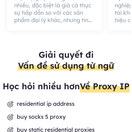
nhiều, đặc biệt là giá cả thực
nghiệp
sự hấp dẫn so với các sản
tài kh
phẩm đại lý khác, nhưng tin
hiệu 
tốt là chất lượng đại lý rất
cung c
hiệu quả và đáng sử dụng.
nó có 
khách 
Giải quyết đi
Vấn đề sử dụng từ ngữ
Học hỏi nhiều hơn
Về Proxy IP
residential ip address
buy socks 5 proxy
buy static residential proxies