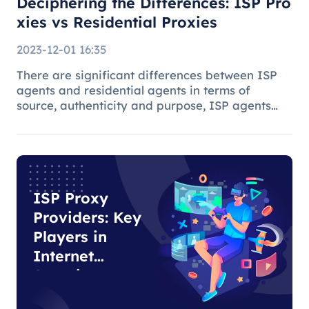
Deciphering the Differences: ISP Pro
xies vs Residential Proxies
2023-12-01 16:35
There are significant differences between ISP
agents and residential agents in terms of
source, authenticity and purpose, ISP agents
are suitable for general Internet use, while
residential agents play an important role in
specific tasks due to their auth
ISP Proxy
Providers: Key
Players in
Internet
Security