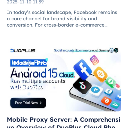
2025-11-10 11:39
In today’s social landscape, Facebook remains
a core channel for brand visibility and
conversion. For cross-border e-commerce
brands, marketing agencies, and content teams,
managing multiple brand pages or regional
accounts has become standard practice. H
Mobile Proxy
Server: A
Comprehensive
Overview of
DuoPlus Cloud
Phone F
Mobile Proxy Server: A Comprehensi
ve Overview of DuoPlus Cloud Phon