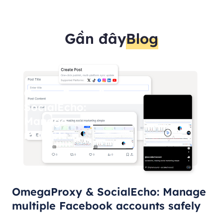
Gần đây
Blog
OmegaProxy &
SocialEcho:
Manage
multiple
Facebook
accounts
safely
OmegaProxy & SocialEcho: Manage
multiple Facebook accounts safely