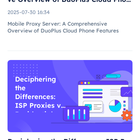
e F
2025-07-30 16:34
Mobile Proxy Server: A Comprehensive
Overview of DuoPlus Cloud Phone Features
Deciphering
the
Differences:
ISP Proxies vs
Residential
Proxies