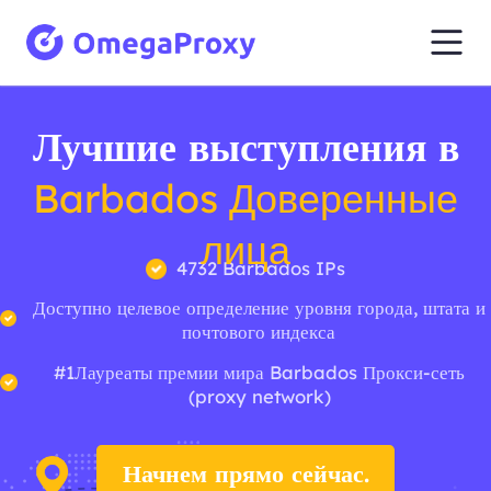
Лучшие выступления в
Barbados Доверенные
лица
4732 Barbados IPs
Доступно целевое определение уровня города, штата и
почтового индекса
#1Лауреаты премии мира Barbados Прокси-сеть
(proxy network)
Начнем прямо сейчас.