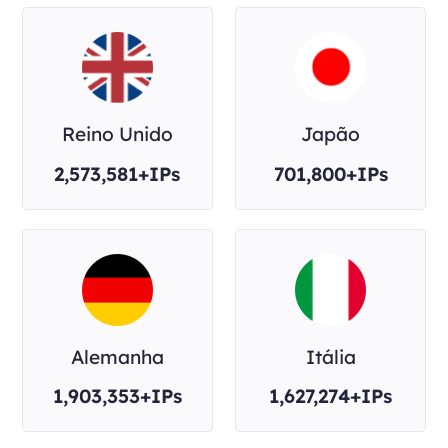
Reino Unido
Japão
2,573,581+IPs
701,800+IPs
Alemanha
Itália
1,903,353+IPs
1,627,274+IPs