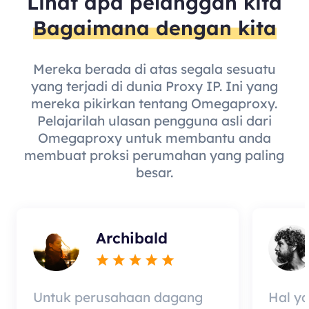
Lihat apa pelanggan kita
Bagaimana dengan kita
Mereka berada di atas segala sesuatu
yang terjadi di dunia Proxy IP. Ini yang
mereka pikirkan tentang Omegaproxy.
Pelajarilah ulasan pengguna asli dari
Omegaproxy untuk membantu anda
membuat proksi perumahan yang paling
besar.
Archibald
Untuk perusahaan dagang
Hal y