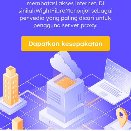
membatasi akses internet. Di
sinilahWightFibreMenonjol sebagai
penyedia yang paling dicari untuk
pengguna server proxy.
Dapatkan kesepakatan