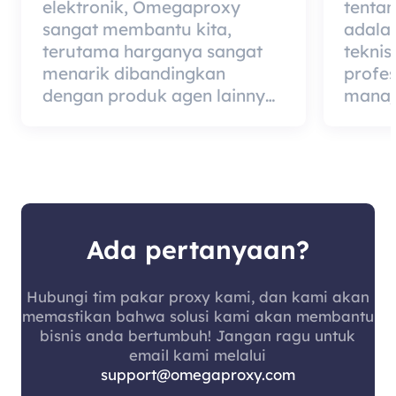
elektronik, Omegaproxy
tenta
sangat membantu kita,
adala
terutama harganya sangat
teknis
menarik dibandingkan
profe
dengan produk agen lainnya,
manaj
tetapi kabar baiknya adalah
berded
kualitas agen itu sangat
merup
efektif dan layak digunakan.
dari 
kualit
mempe
pelang
Ada pertanyaan?
Hubungi tim pakar proxy kami, dan kami akan
memastikan bahwa solusi kami akan membantu
bisnis anda bertumbuh! Jangan ragu untuk
email kami melalui
support@omegaproxy.com