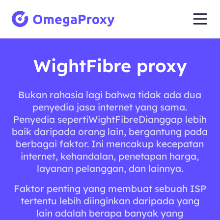
WightFibre proxy
Bukan rahasia lagi bahwa tidak ada dua
penyedia jasa internet yang sama.
Penyedia sepertiWightFibreDianggap lebih
baik daripada orang lain, bergantung pada
berbagai faktor. Ini mencakup kecepatan
internet, kehandalan, penetapan harga,
layanan pelanggan, dan lainnya.
Faktor penting yang membuat sebuah ISP
tertentu lebih diinginkan daripada yang
lain adalah berapa banyak yang