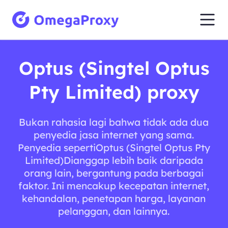
Optus (Singtel Optus
Pty Limited) proxy
Bukan rahasia lagi bahwa tidak ada dua
penyedia jasa internet yang sama.
Penyedia sepertiOptus (Singtel Optus Pty
Limited)Dianggap lebih baik daripada
orang lain, bergantung pada berbagai
faktor. Ini mencakup kecepatan internet,
kehandalan, penetapan harga, layanan
pelanggan, dan lainnya.