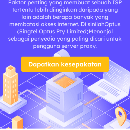
Faktor penting yang membuat sebuah ISP
tertentu lebih diinginkan daripada yang
lain adalah berapa banyak yang
membatasi akses internet. Di sinilahOptus
(Singtel Optus Pty Limited)Menonjol
sebagai penyedia yang paling dicari untuk
pengguna server proxy.
Dapatkan kesepakatan