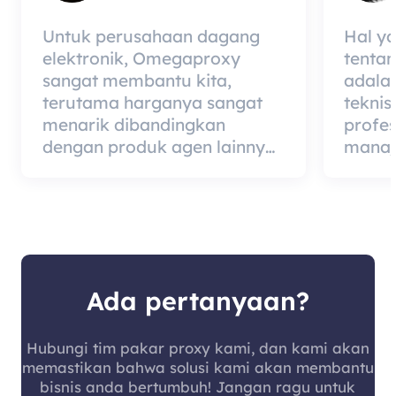
Untuk perusahaan dagang
Hal y
elektronik, Omegaproxy
tenta
sangat membantu kita,
adala
terutama harganya sangat
teknis
menarik dibandingkan
profe
dengan produk agen lainnya,
manaj
tetapi kabar baiknya adalah
berded
kualitas agen itu sangat
merup
efektif dan layak digunakan.
dari 
kualit
mempe
pelang
Ada pertanyaan?
Hubungi tim pakar proxy kami, dan kami akan
memastikan bahwa solusi kami akan membantu
bisnis anda bertumbuh! Jangan ragu untuk