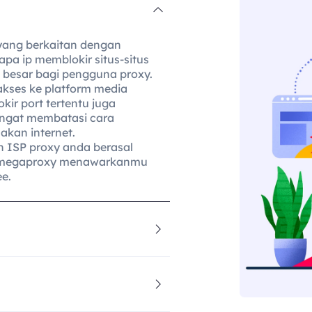
 yang berkaitan dengan
apa ip memblokir situs-situs
 besar bagi pengguna proxy.
akses ke platform media
okir port tertentu juga
angat membatasi cara
kan internet.
h ISP proxy anda berasal
. Omegaproxy menawarkanmu
e.