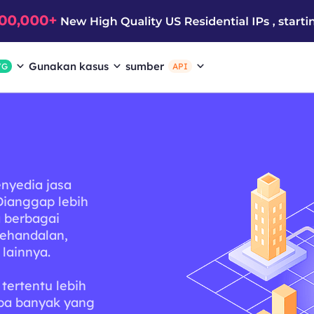
Gunakan kasus
sumber
/G
API
enyedia jasa
Dianggap lebih
a berbagai
kehandalan,
lainnya.
tertentu lebih
apa banyak yang