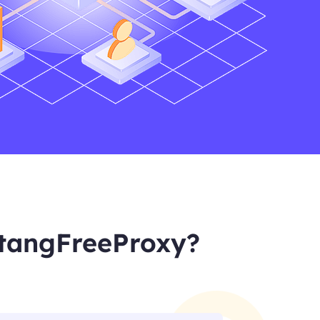
ntangFreeProxy?