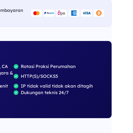
embayaran
, CA
Rotasi Proksi Perumahan
gara &
HTTP(S)/SOCKS5
enit
IP tidak valid tidak akan ditagih
Dukungan teknis 24/7