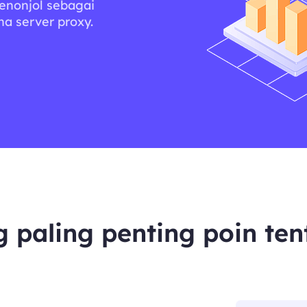
Menonjol sebagai
a server proxy.
g paling penting poin te