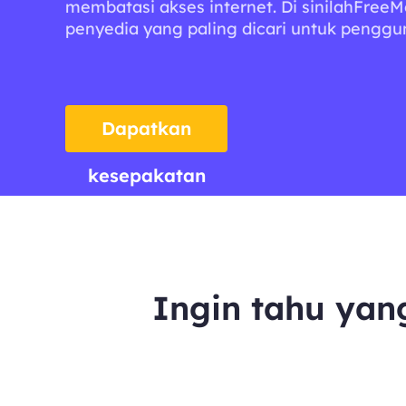
membatasi akses internet. Di sinilahFree
penyedia yang paling dicari untuk penggun
Dapatkan
kesepakatan
Ingin tahu yan