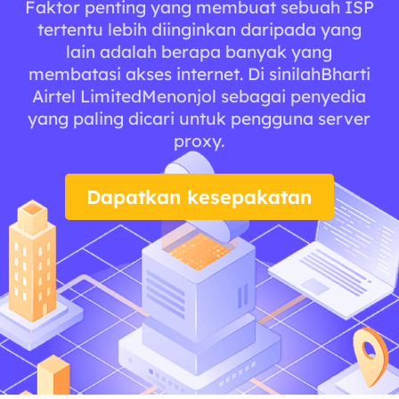
Faktor penting yang membuat sebuah ISP
tertentu lebih diinginkan daripada yang
lain adalah berapa banyak yang
membatasi akses internet. Di sinilahBharti
Airtel LimitedMenonjol sebagai penyedia
yang paling dicari untuk pengguna server
proxy.
Dapatkan kesepakatan