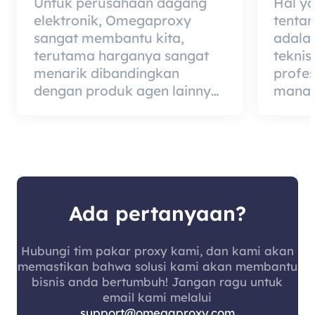
Untuk perusahaan dagang
Hal y
elektronik, Omegaproxy
tenta
sangat membantu kita,
adala
terutama harganya sangat
teknis
menarik dibandingkan
profe
dengan produk agen lainnya,
manaj
tetapi kabar baiknya adalah
berded
kualitas agen itu sangat
merup
efektif dan layak digunakan.
dari 
kualit
mempe
pelang
Ada pertanyaan?
Hubungi tim pakar proxy kami, dan kami akan
memastikan bahwa solusi kami akan membantu
bisnis anda bertumbuh! Jangan ragu untuk
email kami melalui
support@omegaproxy.com