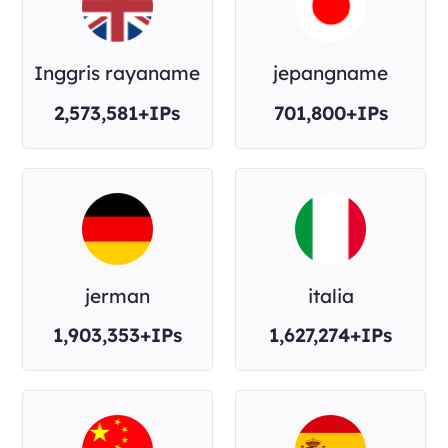
Inggris rayaname
jepangname
2,573,581+IPs
701,800+IPs
jerman
italia
1,903,353+IPs
1,627,274+IPs