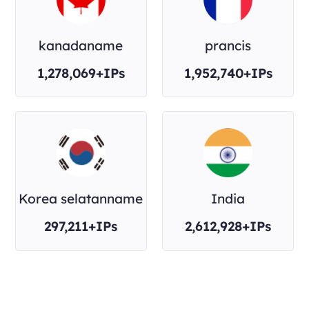
kanadaname
prancis
1,278,069+IPs
1,952,740+IPs
Korea selatanname
India
297,211+IPs
2,612,928+IPs