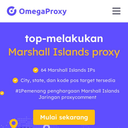
top-melakukan
Marshall Islands proxy
64 Marshall Islands IPs
City, state, dan kode pos target tersedia
#1Pemenang penghargaan Marshall Islands
Jaringan proxycomment
Mulai sekarang