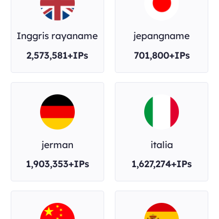
Inggris rayaname
jepangname
2,573,581+IPs
701,800+IPs
jerman
italia
1,903,353+IPs
1,627,274+IPs