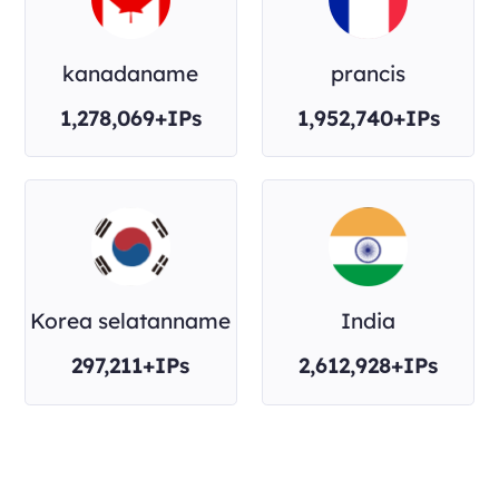
kanadaname
prancis
1,278,069+IPs
1,952,740+IPs
Korea selatanname
India
297,211+IPs
2,612,928+IPs