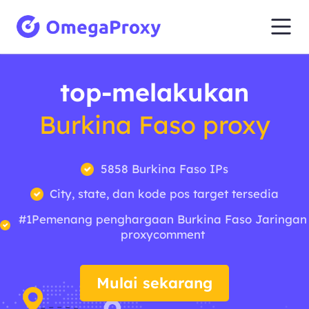
top-melakukan
Burkina Faso proxy
5858 Burkina Faso IPs
City, state, dan kode pos target tersedia
#1Pemenang penghargaan Burkina Faso Jaringan
proxycomment
Mulai sekarang