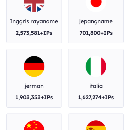
Inggris rayaname
jepangname
2,573,581+IPs
701,800+IPs
jerman
italia
1,903,353+IPs
1,627,274+IPs