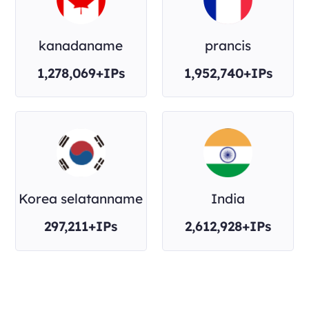
kanadaname
prancis
1,278,069+IPs
1,952,740+IPs
Korea selatanname
India
297,211+IPs
2,612,928+IPs