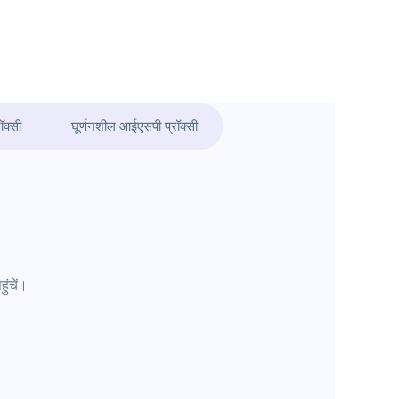
ॉक्सी
घूर्णनशील आईएसपी प्रॉक्सी
ुंचें।