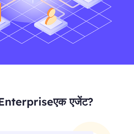
um Enterpriseएक एजेंट?