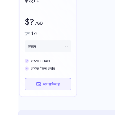
कस्टम+
$?
/GB
कुल:
$??
कस्टम
कस्टम समाधान
अधिक पैकेज अवधि
अब शामिल हों