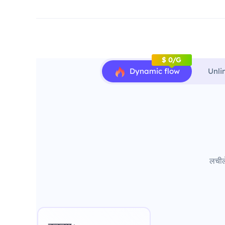
$ 0/G
Dynamic flow
Unli
लचीले