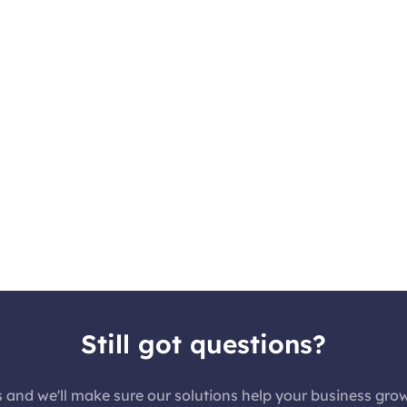
Still got questions?
 we'll make sure our solutions help your business grow!कृपया हम