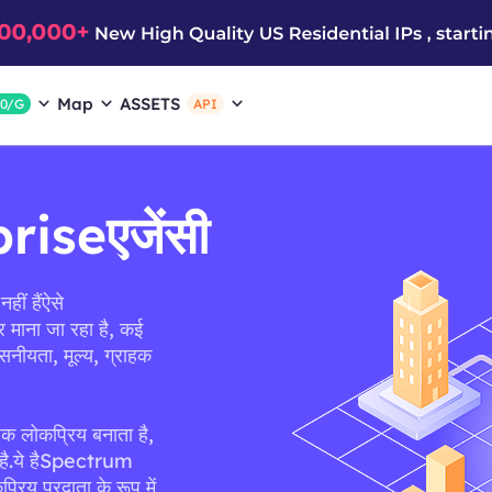
Map
ASSETS
$0/G
API
iseएजेंसी
हीं हैंऐसे
माना जा रहा है, कई
वसनीयता, मूल्य, ग्राहक
िक लोकप्रिय बनाता है,
 है.ये हैSpectrum
रिय प्रदाता के रूप में