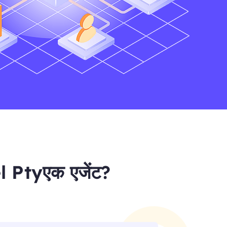
etel Ptyएक एजेंट?