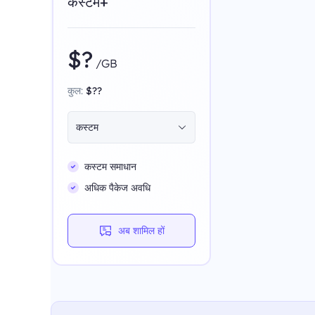
कस्टम+
$?
/GB
कुल:
$??
कस्टम
कस्टम समाधान
अधिक पैकेज अवधि
अब शामिल हों