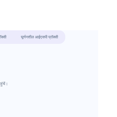
ॉक्सी
घूर्णनशील आईएसपी प्रॉक्सी
ुंचें।