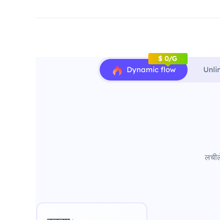
$ 0/G
Dynamic flow
Unli
लचीले