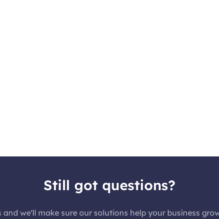
Still got questions?
 we'll make sure our solutions help your business grow!कृपया हम