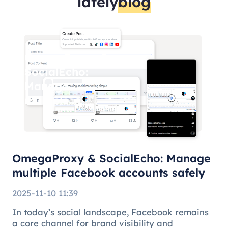
lately
blog
OmegaProxy &
SocialEcho:
Manage
multiple
Facebook
accounts
safely
OmegaProxy & SocialEcho: Manage
multiple Facebook accounts safely
2025-11-10 11:39
In today’s social landscape, Facebook remains
a core channel for brand visibility and