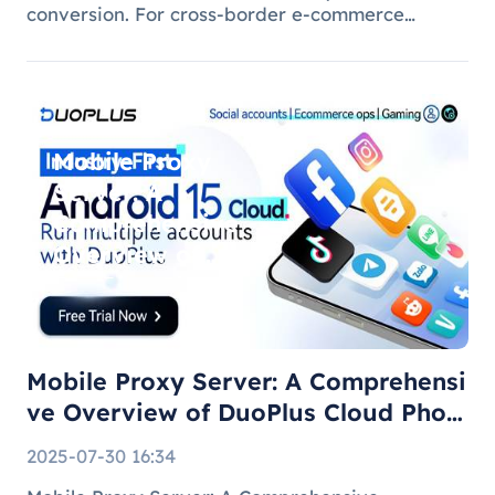
conversion. For cross-border e-commerce
brands, marketing agencies, and content teams,
managing multiple brand pages or regional
accounts has become standard practice. H
Mobile Proxy
Server: A
Comprehensive
Overview of
DuoPlus Cloud
Phone F
Mobile Proxy Server: A Comprehensi
ve Overview of DuoPlus Cloud Phon
e F
2025-07-30 16:34