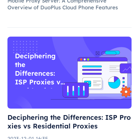
Mobile Proxy Server: A Comprehensive
Overview of DuoPlus Cloud Phone Features
Deciphering
the
Differences:
ISP Proxies vs
Residential
Proxies
Deciphering the Differences: ISP Pro
xies vs Residential Proxies
2023-12-01 16:35