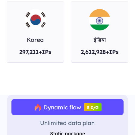
Korea
इंडिया
297,211+IPs
2,612,928+IPs
Dynamic flow
$ 0/G
Unlimited data plan
Static package