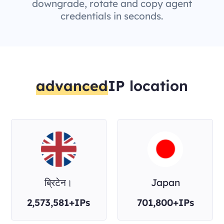
downgrade, rotate and copy agent
credentials in seconds.
advanced
IP location
ब्रिटेन।
Japan
2,573,581+IPs
701,800+IPs