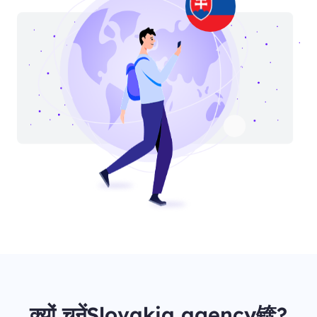
क्यों चुनेंSlovakia agency锛?