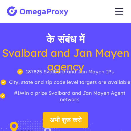
के संबंध में
Svalbard and Jan Mayen
agency
187825 Svalbard and Jan Mayen IPs
City, state and zip code level targets are available
#1Win a prize Svalbard and Jan Mayen Agent
network
अभी शुरू करो