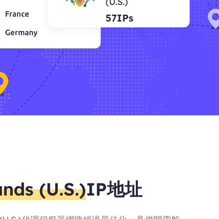
(U.S.)
57IPs
ands (U.S.)
IP地址