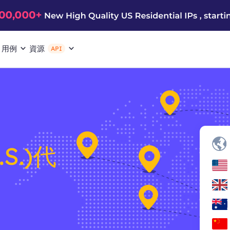
用例
資源
API
.S.)代