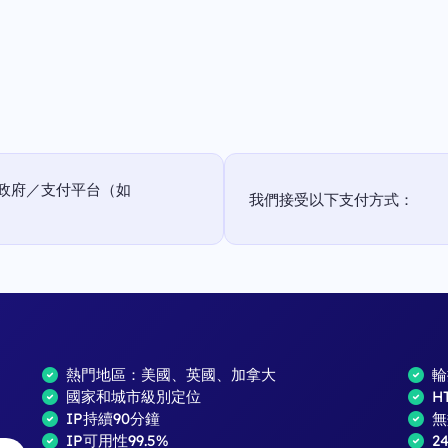
政府／支付平台（如
我們接受以下支付方式：
熱門地區：美國、英國、加拿大
輪
國家和城市級別定位
H
IP持續90分鐘
無
IP可用性99.5%
2