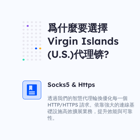
爲什麼要選擇
Virgin Islands
(U.S.)代理锛?
Socks5 & Https
透過我們的智慧代理輪換優化每一個
HTTP/HTTPS 請求。依靠強大的連線基
礎設施高效擴展業務，提升效能與可靠
性。