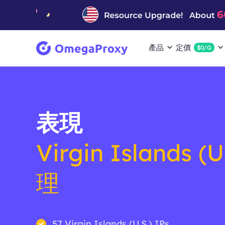
產品
定價
$0/G
表現
Virgin Islands (U
理
57 Virgin Islands (U.S.) IPs