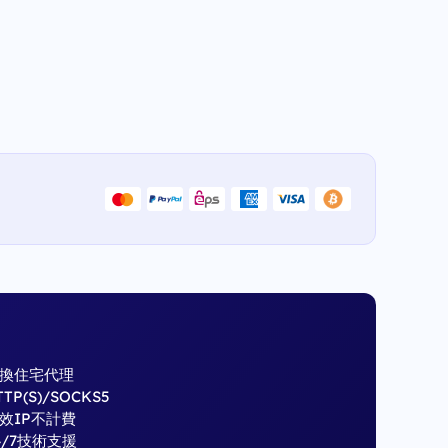
換住宅代理
TTP(S)/SOCKS5
效IP不計費
4/7技術支援