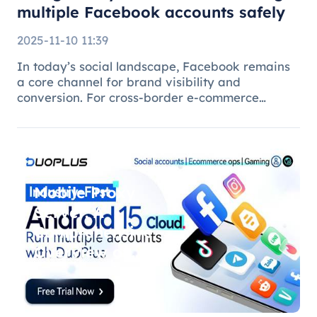
multiple Facebook accounts safely
2025-11-10 11:39
In today’s social landscape, Facebook remains
a core channel for brand visibility and
conversion. For cross-border e-commerce
brands, marketing agencies, and content teams,
managing multiple brand pages or regional
accounts has become standard practice. H
Mobile Proxy
Server: A
Comprehensive
Overview of
DuoPlus Cloud
Phone F