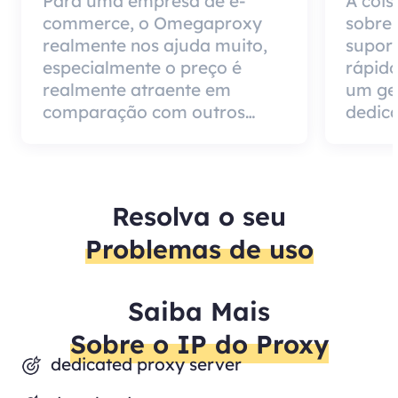
Para uma empresa de e-
A cois
commerce, o Omegaproxy
sobre
realmente nos ajuda muito,
suport
especialmente o preço é
rápido
realmente atraente em
um ge
comparação com outros
dedica
produtos do agente, mas a
impor
boa notícia é que a qualidade
de ser
do agente é muito eficaz e
pode 
vale a pena usar.
cliente
Resolva o seu
Problemas de uso
Saiba Mais
Sobre o IP do Proxy
dedicated proxy server