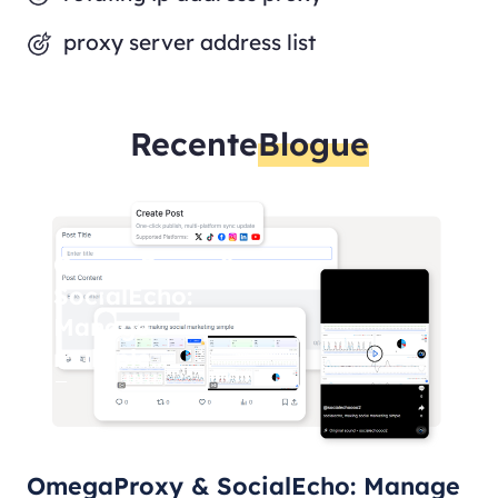
proxy server address list
Recente
Blogue
OmegaProxy &
SocialEcho:
Manage
multiple
Facebook
accounts
safely
OmegaProxy & SocialEcho: Manage