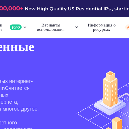
и
Варианты
Информация о
$0/G
и
использования
ресурсах
енные
овых интернет-
ainСчитается
чных
ернета,
 многое другое.
ретного