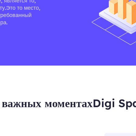
 является то,
ту.Это то место,
стребованный
ра.
е важных моментахDigi Sp