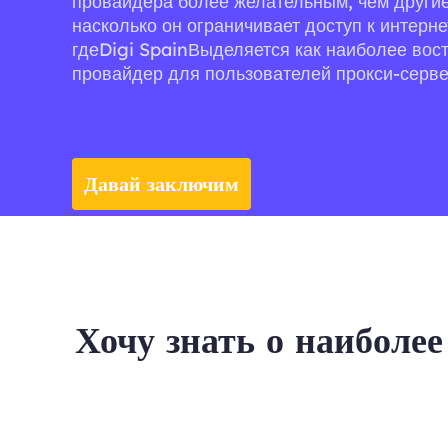
провайдера более желательным, чем другие,
насколько он ограничивает доступ к интерне
гдеDigi SpainВыделяется как наиболее во
провайдер для пользователей прокси-серве
Давай заключим
сделку.
Хочу знать о наиболе