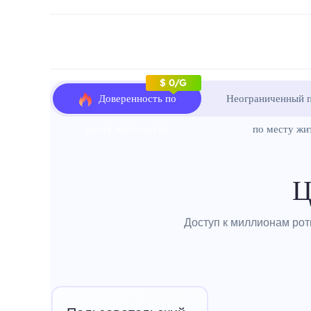
$ 0/G
Доверенность по
Неограниченный п
месту жительства
по месту жи
Ц
Доступ к миллионам рот