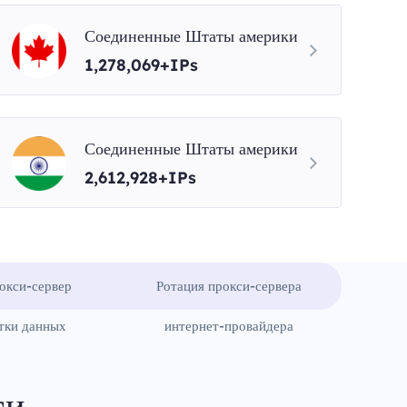
Соединенные Штаты америки
1,278,069+IPs
Соединенные Штаты америки
2,612,928+IPs
окси-сервер
Ротация прокси-сервера
тки данных
интернет-провайдера
си