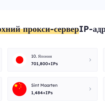
рхний прокси-сервер
IP-адр
10. Япония
701,800+IPs
Sint Maarten
1,484+IPs