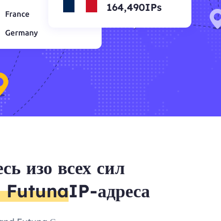
164,490IPs
сь изо всех сил
d Futuna
IP-адреса