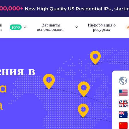
и
Варианты
Информация о
$0/G
и
использования
ресурсах
ния в
na
а