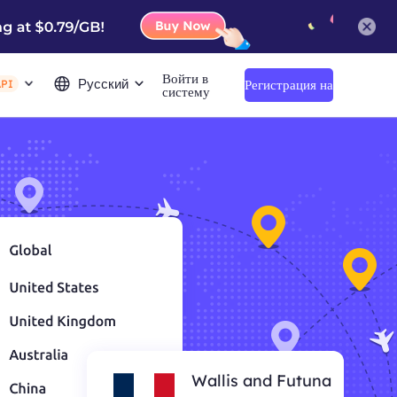
Войти в
Русский
Регистрация на
API
систему
сайте
Wallis and Futuna