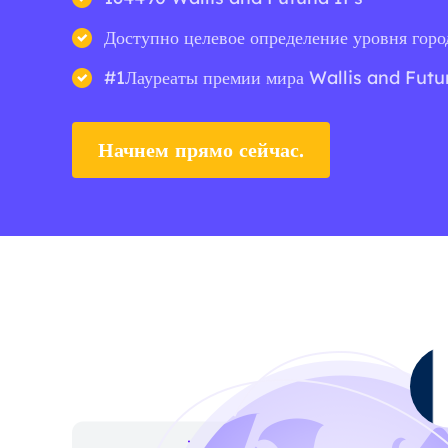
Доступно целевое определение уровня горо
#1Лауреаты премии мира Wallis and Futu
Начнем прямо сейчас.