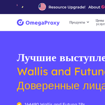
Цены 
Продукты
услуг
Лучшие выступле
Wallis and Futu
Доверенные лиц
164490 Wallis and Futuna IPs