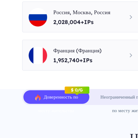
Россия, Москва, Россия
2,028,004+IPs
Франция (Франция)
1,952,740+IPs
$ 0/G
Доверенность по
Неограниченный п
месту жительства
по месту жи
Ц