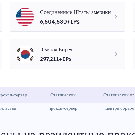
Соединенные Штаты америки
6,504,580+IPs
Южная Корея
297,211+IPs
рокси-сервер
Статический
Статический пр
тельства
прокси-сервер
центра обрабо
ены на резидентные прок