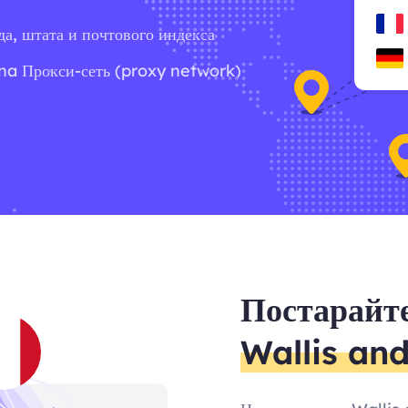
да, штата и почтового индекса
na Прокси-сеть (proxy network)
Постарайте
Wallis an