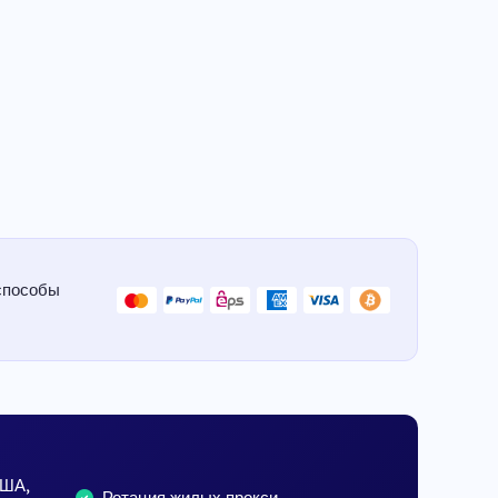
способы
США,
Ротация жилых прокси