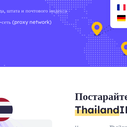
да, штата и почтового индекса
-сеть (proxy network)
Постарайте
Thailand
I