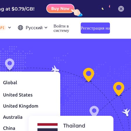
Войти в
Русский
Регистрация на
API
систему
сайте
Thailand