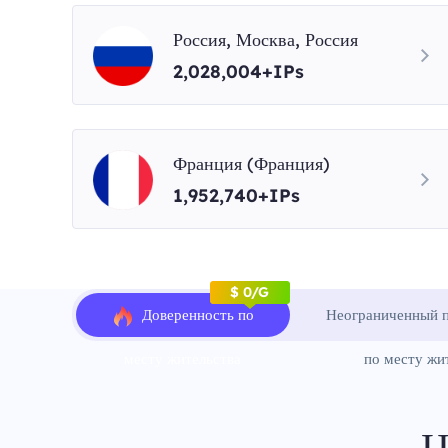
Россия, Москва, Россия
2,028,004+IPs
Франция (Франция)
1,952,740+IPs
$ 0/G
Доверенность по
Неограниченный п
месту жительства
по месту жи
Ц