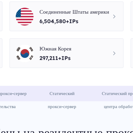
Соединенные Штаты америки
6,504,580+IPs
Южная Корея
297,211+IPs
рокси-сервер
Статический
Статический пр
тельства
прокси-сервер
центра обрабо
ены на резидентные прок