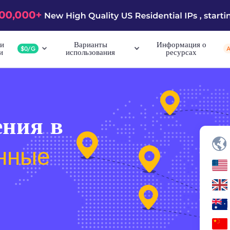
и
Варианты
Информация о
$0/G
и
использования
ресурсах
ния в
нные