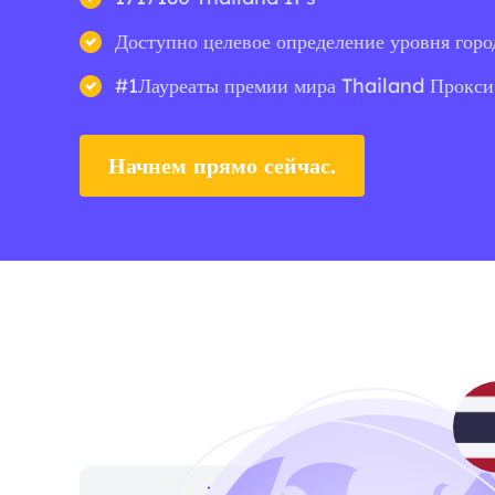
Доступно целевое определение уровня горо
#1Лауреаты премии мира Thailand Прокси
Начнем прямо сейчас.