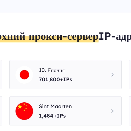
рхний прокси-сервер
IP-адр
10. Япония
701,800+IPs
Sint Maarten
1,484+IPs