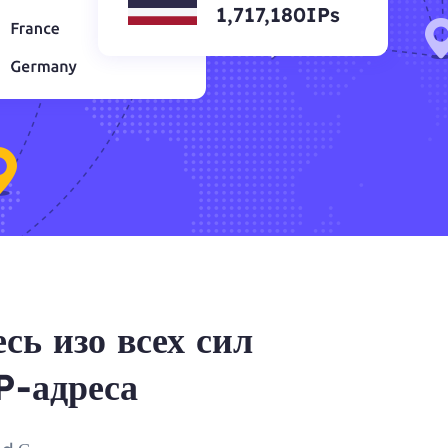
1,717,180IPs
сь изо всех сил
P-адреса