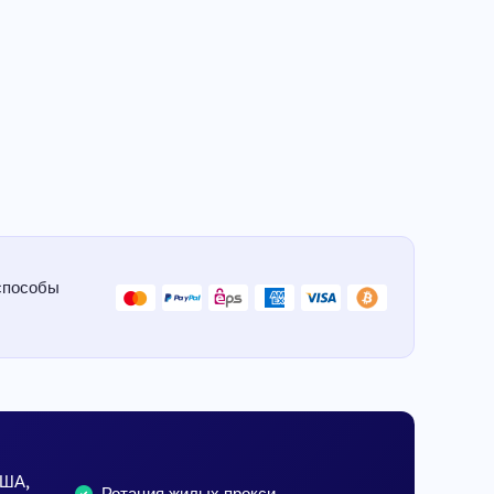
способы
США,
Ротация жилых прокси