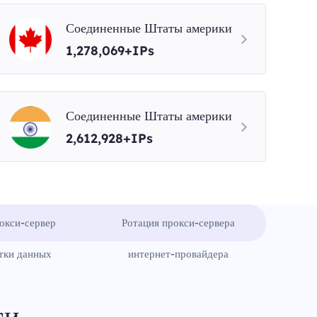
Соединенные Штаты америки
1,278,069+IPs
Соединенные Штаты америки
2,612,928+IPs
окси-сервер
Ротация прокси-сервера
тки данных
интернет-провайдера
си