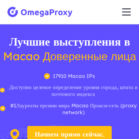
Лучшие выступления в
Macao Доверенные лица
17910 Macao IPs
Доступно целевое определение уровня города, штата и
почтового индекса
#1Лауреаты премии мира Macao Прокси-сеть (proxy
network)
Начнем прямо сейчас.