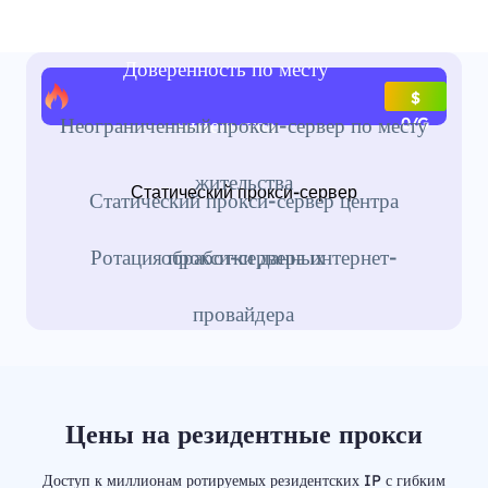
Доверенность по месту
$
жительства
Неограниченный прокси-сервер по месту
0/G
жительства
Статический прокси-сервер
Статический прокси-сервер центра
обработки данных
Ротация прокси-сервера интернет-
провайдера
Цены на резидентные прокси
Доступ к миллионам ротируемых резидентских IP с гибким