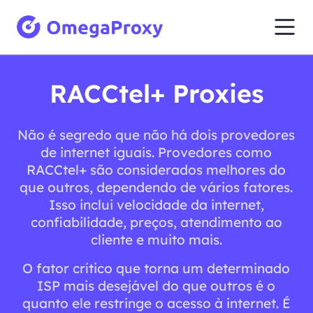
RACCtel+ Proxies
Não é segredo que não há dois provedores
de internet iguais. Provedores como
RACCtel+ são considerados melhores do
que outros, dependendo de vários fatores.
Isso inclui velocidade da internet,
confiabilidade, preços, atendimento ao
cliente e muito mais.
O fator crítico que torna um determinado
ISP mais desejável do que outros é o
quanto ele restringe o acesso à internet. É