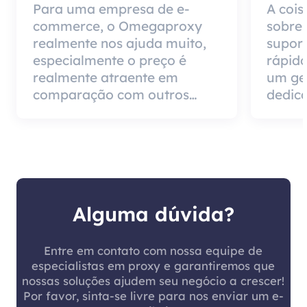
Para uma empresa de e-
A cois
commerce, o Omegaproxy
sobre
realmente nos ajuda muito,
suport
especialmente o preço é
rápido
realmente atraente em
um ge
comparação com outros
dedica
produtos do agente, mas a
impor
boa notícia é que a qualidade
de ser
do agente é muito eficaz e
pode 
vale a pena usar.
cliente
Alguma dúvida?
Entre em contato com nossa equipe de
especialistas em proxy e garantiremos que
nossas soluções ajudem seu negócio a crescer!
Por favor, sinta-se livre para nos enviar um e-