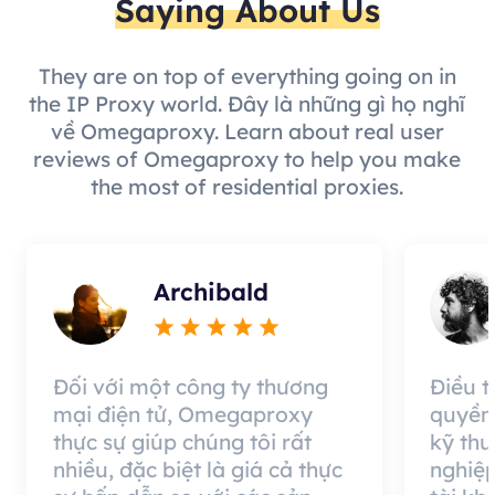
Saying About Us
They are on top of everything going on in
the IP Proxy world. Đây là những gì họ nghĩ
về Omegaproxy. Learn about real user
reviews of Omegaproxy to help you make
the most of residential proxies.
Archibald
Đối với một công ty thương
Điều 
mại điện tử, Omegaproxy
quyền
thực sự giúp chúng tôi rất
kỹ thu
nhiều, đặc biệt là giá cả thực
nghiệp