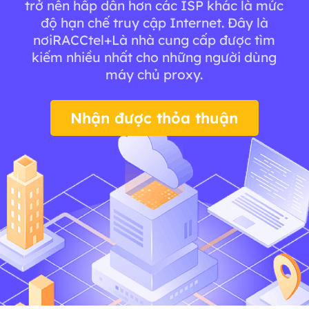
trở nên hấp dẫn hơn các ISP khác là mức
độ hạn chế truy cập Internet. Đây là
nơiRACCtel+Là nhà cung cấp được tìm
kiếm nhiều nhất cho những người dùng
máy chủ proxy.
Nhận được thỏa thuận