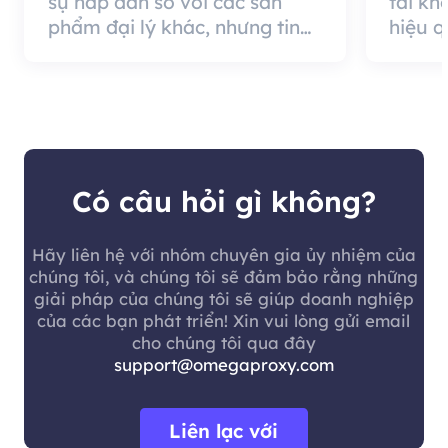
sự hấp dẫn so với các sản
tài kh
phẩm đại lý khác, nhưng tin
hiệu 
tốt là chất lượng đại lý rất
cung c
hiệu quả và đáng sử dụng.
nó có 
khách 
Có câu hỏi gì không?
Hãy liên hệ với nhóm chuyên gia ủy nhiệm của
chúng tôi, và chúng tôi sẽ đảm bảo rằng những
giải pháp của chúng tôi sẽ giúp doanh nghiệp
của các bạn phát triển! Xin vui lòng gửi email
cho chúng tôi qua đây
support@omegaproxy.com
Liên lạc với