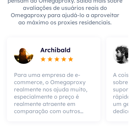
pensam do Omegaproxy. Saiba mais sobre
avaliações de usuários reais do
Omegaproxy para ajudá-lo a aproveitar
ao máximo os proxies residenciais.
Archibald
Para uma empresa de e-
A cois
commerce, o Omegaproxy
sobre
realmente nos ajuda muito,
suport
especialmente o preço é
rápido
realmente atraente em
um ge
comparação com outros
dedica
produtos do agente, mas a
impor
boa notícia é que a qualidade
de ser