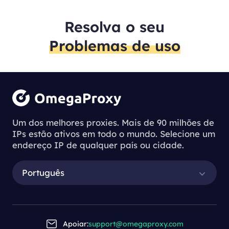
do agente é muito eficaz e
pode 
vale a pena usar.
cliente
Resolva o seu
Problemas de uso
Um dos melhores proxies. Mais de 90 milhões de
IPs estão ativos em todo o mundo. Selecione um
endereço IP de qualquer país ou cidade.
Português
Apoiar:
support@omegaproxy.com