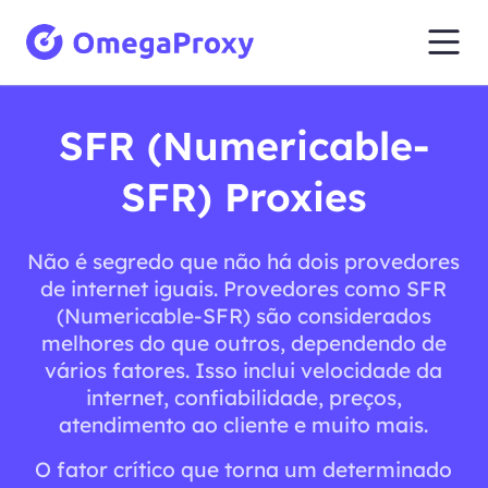
SFR (Numericable-
SFR) Proxies
Não é segredo que não há dois provedores
de internet iguais. Provedores como SFR
(Numericable-SFR) são considerados
melhores do que outros, dependendo de
vários fatores. Isso inclui velocidade da
internet, confiabilidade, preços,
atendimento ao cliente e muito mais.
O fator crítico que torna um determinado