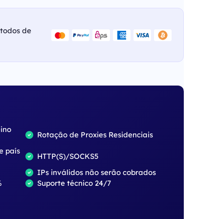
étodos de
eino
Rotação de Proxies Residenciais
e país
HTTP(S)/SOCKS5
IPs inválidos não serão cobrados
%
Suporte técnico 24/7