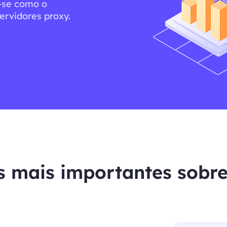
a-se como o
ervidores proxy.
s mais importantes sobr