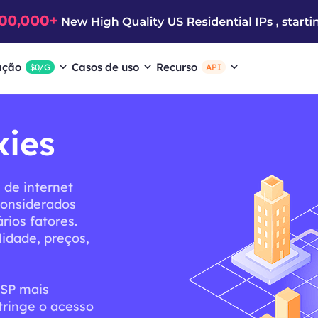
ação
Casos de uso
Recurso
$0/G
API
xies
 de internet
considerados
ios fatores.
lidade, preços,
ISP mais
tringe o acesso