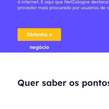
à internet. É aqui que NetCologne destac
provedor mais procurado por usuários de s
Obtenha o
negócio
Quer saber os ponto