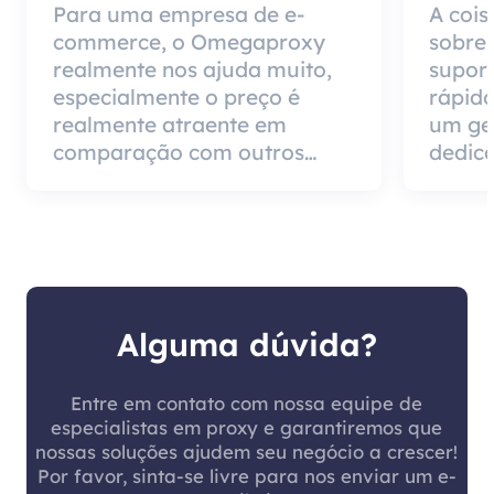
Para uma empresa de e-
A cois
commerce, o Omegaproxy
sobre
realmente nos ajuda muito,
suport
especialmente o preço é
rápido
realmente atraente em
um ge
comparação com outros
dedica
produtos do agente, mas a
impor
boa notícia é que a qualidade
de ser
do agente é muito eficaz e
pode 
vale a pena usar.
cliente
Alguma dúvida?
Entre em contato com nossa equipe de
especialistas em proxy e garantiremos que
nossas soluções ajudem seu negócio a crescer!
Por favor, sinta-se livre para nos enviar um e-