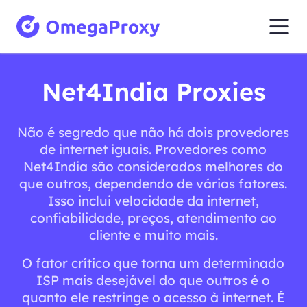
Net4India Proxies
Não é segredo que não há dois provedores
de internet iguais. Provedores como
Net4India são considerados melhores do
que outros, dependendo de vários fatores.
Isso inclui velocidade da internet,
confiabilidade, preços, atendimento ao
cliente e muito mais.
O fator crítico que torna um determinado
ISP mais desejável do que outros é o
quanto ele restringe o acesso à internet. É