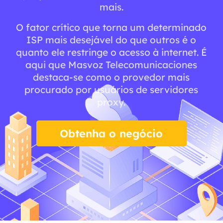
mais.
O fator crítico que torna um determinado
ISP mais desejável do que outros é o
quanto ele restringe o acesso à internet. É
aqui que Masvoz Telecomunicaciones
destaca-se como o provedor mais
procurado por usuários de servidores
proxy.
Obtenha o negócio