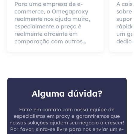
Para uma empresa de e-
A cois
commerce, o Omegaproxy
sobre
realmente nos ajuda muito,
suport
especialmente o preço é
rápido
realmente atraente em
um ge
comparação com outros
dedica
produtos do agente, mas a
impor
boa notícia é que a qualidade
de ser
do agente é muito eficaz e
pode 
vale a pena usar.
cliente
Alguma dúvida?
Entre em contato com nossa equipe de
especialistas em proxy e garantiremos que
nossas soluções ajudem seu negócio a crescer!
Por favor, sinta-se livre para nos enviar um e-