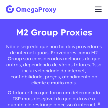
M2 Group Proxies
Não é segredo que não há dois provedores
de internet iguais. Provedores como M2
Group são considerados melhores do que
outros, dependendo de vários fatores. Isso
inclui velocidade da internet,
confiabilidade, preços, atendimento ao
cliente e muito mais.
O fator crítico que torna um determinado
ISP mais desejável do que outros é o
quanto ele restringe o acesso à internet. É