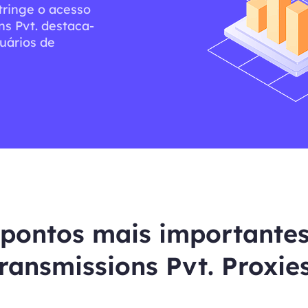
tringe o acesso
ns Pvt. destaca-
uários de
 pontos mais importante
ransmissions Pvt. Proxie