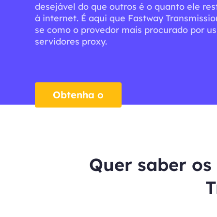
desejável do que outros é o quanto ele res
à internet. É aqui que Fastway Transmissio
se como o provedor mais procurado por us
servidores proxy.
Obtenha o
negócio
Quer saber os
T