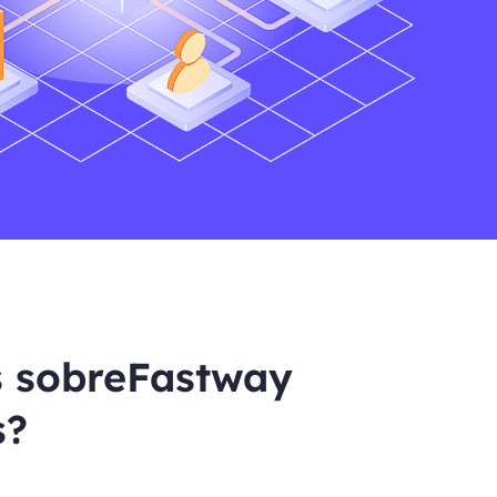
s sobreFastway
s?