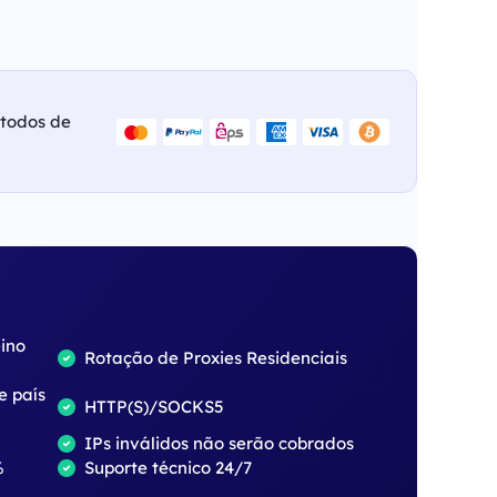
étodos de
eino
Rotação de Proxies Residenciais
e país
HTTP(S)/SOCKS5
IPs inválidos não serão cobrados
%
Suporte técnico 24/7