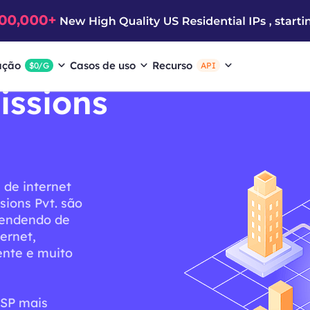
ação
Casos de uso
Recurso
$0/G
API
issions
 de internet
ions Pvt. são
pendendo de
ternet,
ente e muito
ISP mais