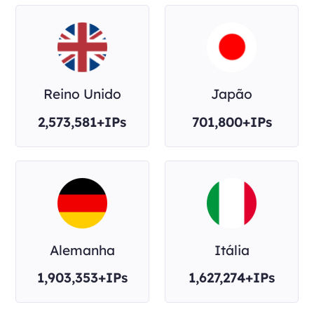
Reino Unido
Japão
2,573,581+IPs
701,800+IPs
Alemanha
Itália
1,903,353+IPs
1,627,274+IPs