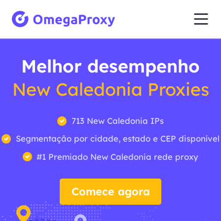
Melhor desempenho
New Caledonia Proxies
713 New Caledonia IPs
Segmentação por cidade, estado e CEP disponível
#1 Premiado New Caledonia rede proxy
Comece agora