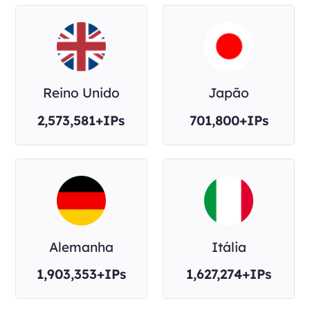
Reino Unido
Japão
2,573,581+IPs
701,800+IPs
Alemanha
Itália
1,903,353+IPs
1,627,274+IPs