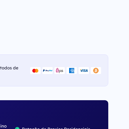
étodos de
eino