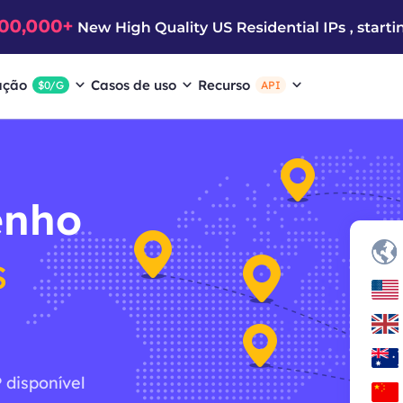
ação
Casos de uso
Recurso
$0/G
API
enho
s
 disponível