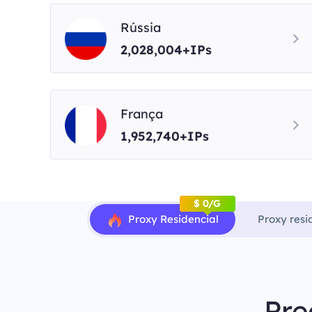
Rússia
2,028,004+IPs
França
1,952,740+IPs
$ 0/G
Proxy Residencial
Proxy resi
Pre