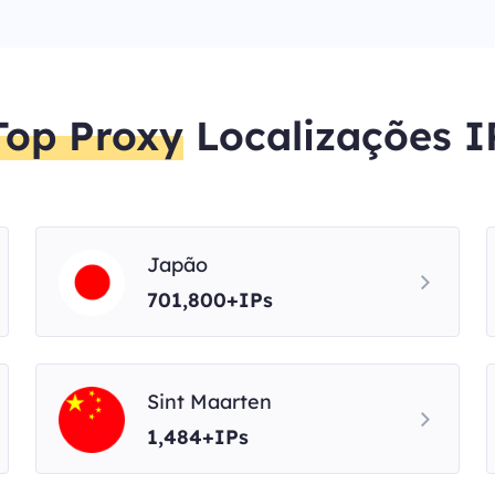
Top Proxy
Localizações I
Japão
701,800+IPs
Sint Maarten
1,484+IPs