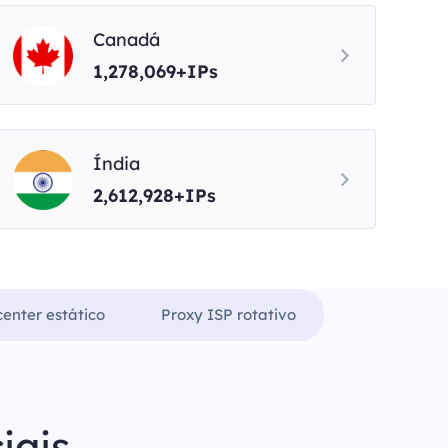
Canadá
1,278,069+IPs
Índia
2,612,928+IPs
enter estático
Proxy ISP rotativo
iais