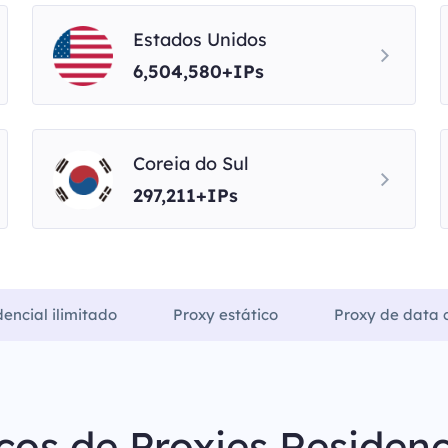
Estados Unidos
6,504,580+IPs
Coreia do Sul
297,211+IPs
dencial ilimitado
Proxy estático
Proxy de data c
ços de Proxies Residenc