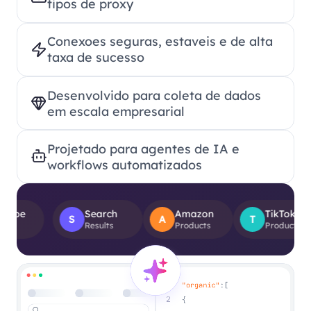
tipos de proxy
Conexoes seguras, estaveis e de alta
taxa de sucesso
Desenvolvido para coleta de dados
em escala empresarial
Projetado para agentes de IA e
workflows automatizados
Search
Amazon
TikTok
S
A
T
F
Results
Products
Product Views