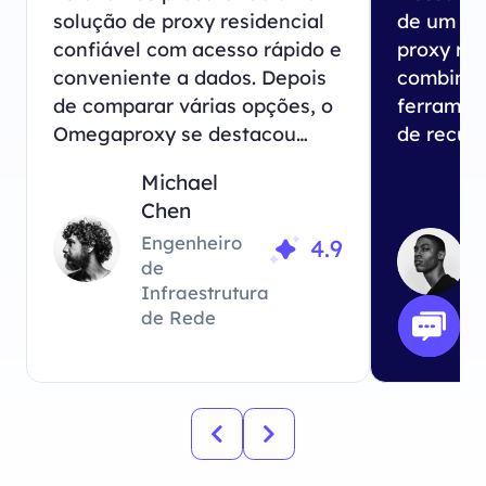
solução de proxy residencial
de um se
confiável com acesso rápido e
proxy res
conveniente a dados. Depois
combina
de comparar várias opções, o
ferrament
Omegaproxy se destacou
de recup
como a escolha perfeita para
dados. En
Michael
as necessidades do nosso
provedor
Chen
negócio.
analisam
Engenheiro
4.9
Omegapr
de
exatamen
Infraestrutura
procuráv
de Rede