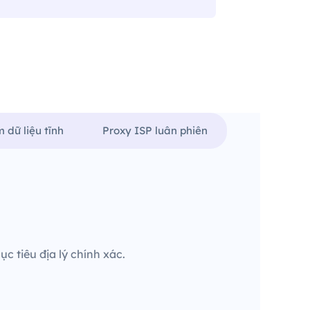
 dữ liệu tĩnh
Proxy ISP luân phiên
c tiêu địa lý chính xác.