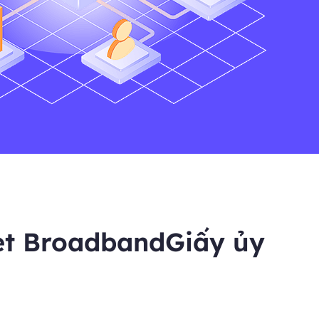
et BroadbandGiấy ủy