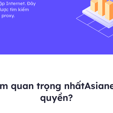
ập Internet. Đây
được tìm kiếm
 proxy.
ểm quan trọng nhấtAsian
quyền?