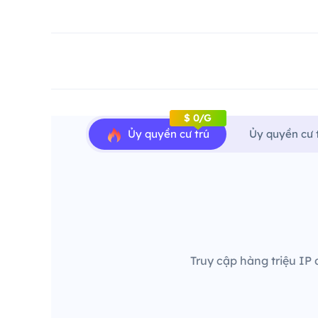
$ 0/G
Ủy quyền cư trú
Ủy quyền cư 
Truy cập hàng triệu IP 