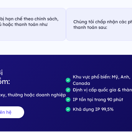
bị hạn chế theo chính sách,
Chúng tôi chấp nhận các p
hủ hoặc thanh toán như
thanh toán sau:
i
Khu vực phổ biến: Mỹ, Anh,
ồm:
Canada
Định vị cấp quốc gia & thà
roxy, thường hoặc doanh nghiệp
IP tồn tại trong 90 phút
Khả dụng IP 99,5%
iên hệ