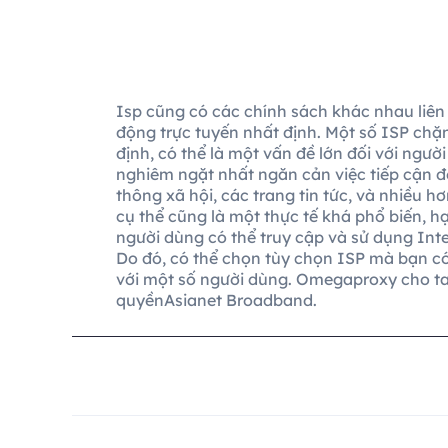
Isp cũng có các chính sách khác nhau liên
động trực tuyến nhất định. Một số ISP chặ
định, có thể là một vấn đề lớn đối với ngườ
nghiêm ngặt nhất ngăn cản việc tiếp cận đ
thông xã hội, các trang tin tức, và nhiều 
cụ thể cũng là một thực tế khá phổ biến, 
người dùng có thể truy cập và sử dụng Inte
Do đó, có thể chọn tùy chọn ISP mà bạn có
với một số người dùng. Omegaproxy cho ta 
quyềnAsianet Broadband.