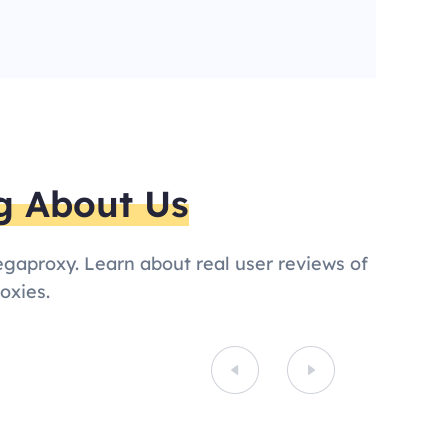
g About Us
egaproxy. Learn about real user reviews of
oxies.