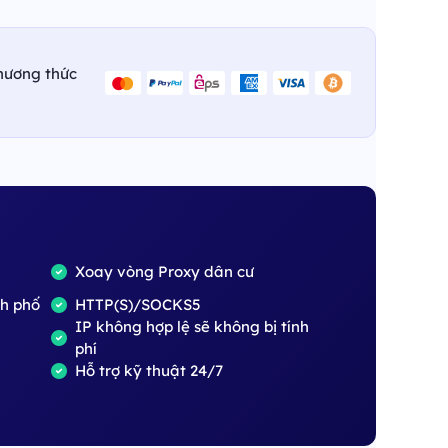
hương thức
Xoay vòng Proxy dân cư
nh phố
HTTP(S)/SOCKS5
IP không hợp lệ sẽ không bị tính
phí
Hỗ trợ kỹ thuật 24/7