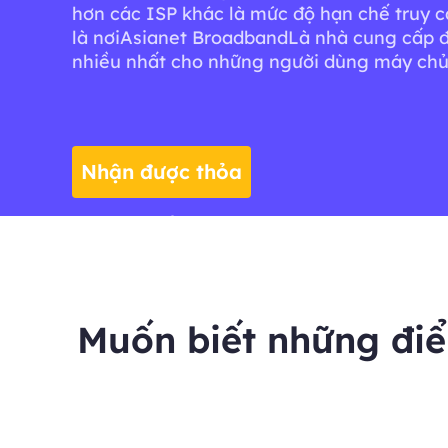
hơn các ISP khác là mức độ hạn chế truy c
là nơiAsianet BroadbandLà nhà cung cấp 
nhiều nhất cho những người dùng máy chủ
Nhận được thỏa
thuận
Muốn biết những đi