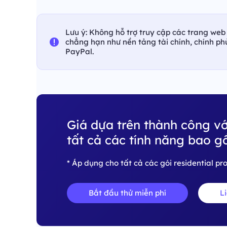
Lưu ý: Không hỗ trợ truy cập các trang web 
chẳng hạn như nền tảng tài chính, chính p
PayPal.
Giá dựa trên thành công vớ
tất cả các tính năng bao g
* Áp dụng cho tất cả các gói residential p
Bắt đầu thử miễn phí
L