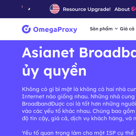
Sản phẩm
Giá cả
Asianet Broadb
ủy quyền
Không có gì bí mật là không có hai nhà cu
Internet nào giống nhau. Những nhà cung
BroadbandĐược coi là tốt hơn những người
vào các yếu tố khác nhau. Chúng bao gồm 
độ tin cậy, giá cả, dịch vụ khách hàng, và 
Yếu tố quan trọng làm cho một ISP cụ thể 