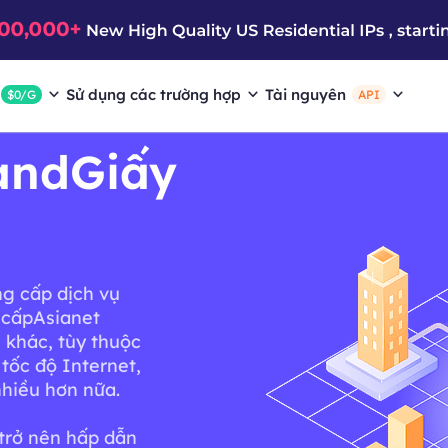
Sử dụng các trường hợp
Tài nguyên
$0/G
API
andGiấy
ng cấp dịch vụ
 cấpAsianet
 khác, tùy thuộc
tốc độ Internet,
nhiều hơn nữa.
trở nên hấp dẫn