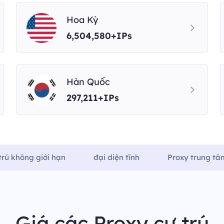
Hoa Kỳ
6,504,580+IPs
Hàn Quốc
297,211+IPs
trú không giới hạn
đại diện tĩnh
Proxy trung tâm
Giá các Proxy cư trú