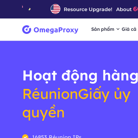
Sản phẩm
Giá cả
Hoạt động hàng
RéunionGiấy ủy
quyền
16853 Réunion IPs