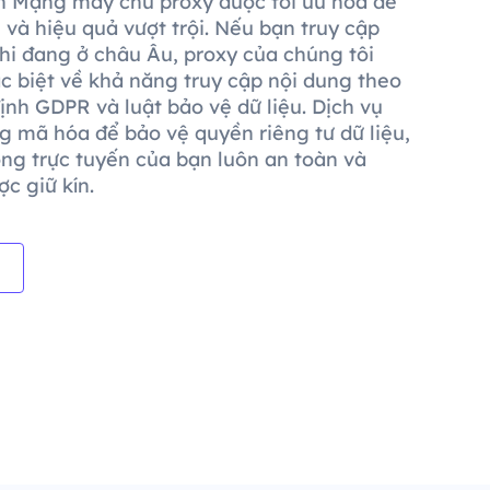
 Mạng máy chủ proxy được tối ưu hóa để
 và hiệu quả vượt trội. Nếu bạn truy cập
hi đang ở châu Âu, proxy của chúng tôi
ác biệt về khả năng truy cập nội dung theo
ịnh GDPR và luật bảo vệ dữ liệu. Dịch vụ
g mã hóa để bảo vệ quyền riêng tư dữ liệu,
ng trực tuyến của bạn luôn an toàn và
c giữ kín.