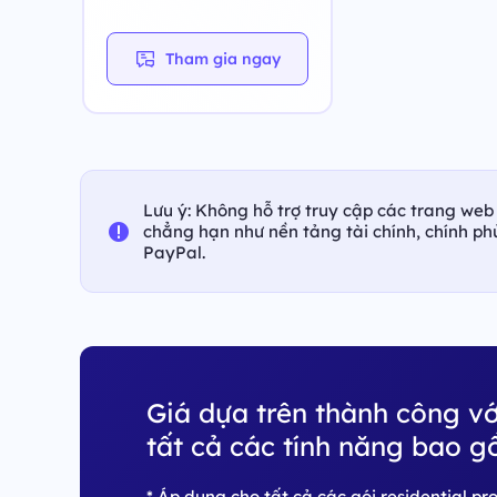
Tham gia ngay
Lưu ý: Không hỗ trợ truy cập các trang web 
chẳng hạn như nền tảng tài chính, chính p
PayPal.
Giá dựa trên thành công vớ
tất cả các tính năng bao g
* Áp dụng cho tất cả các gói residential p