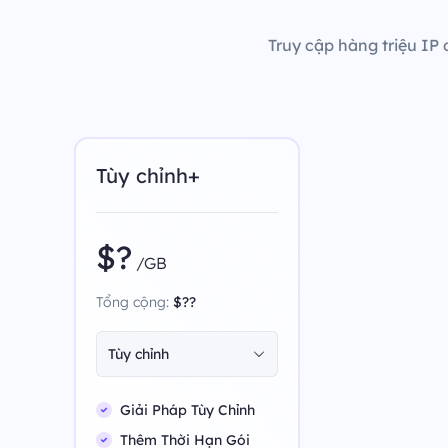
Truy cập hàng triệu IP 
Tùy chỉnh+
$?
/GB
Tổng cộng:
$??
Tùy chỉnh
Giải Pháp Tùy Chỉnh
Thêm Thời Hạn Gói