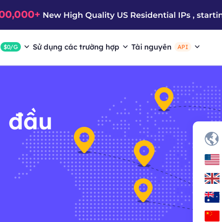
Sử dụng các trường hợp
Tài nguyên
$0/G
API
 đầu