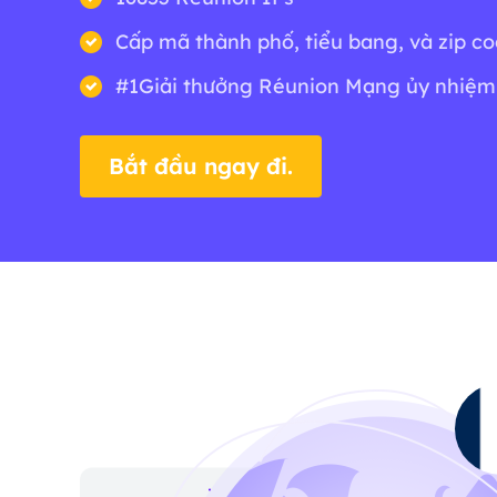
Cấp mã thành phố, tiểu bang, và zip c
#1Giải thưởng Réunion Mạng ủy nhiệm
Bắt đầu ngay đi.