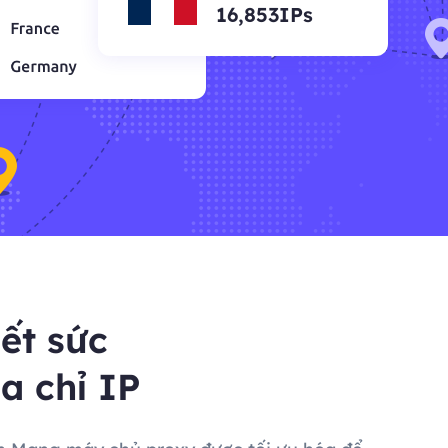
16,853IPs
ết sức
a chỉ IP