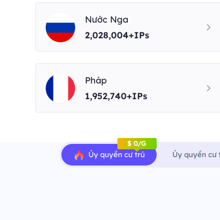
Nước Nga
2,028,004+IPs
Pháp
1,952,740+IPs
$ 0/G
Ủy quyền cư trú
Ủy quyền cư 