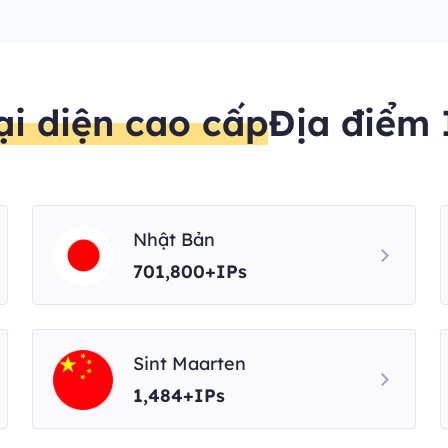
ại diện cao cấp
Địa điểm 
Nhật Bản
701,800+IPs
Sint Maarten
1,484+IPs