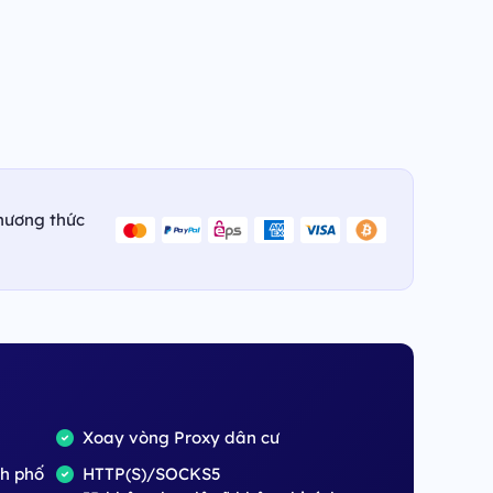
hương thức
Xoay vòng Proxy dân cư
nh phố
HTTP(S)/SOCKS5