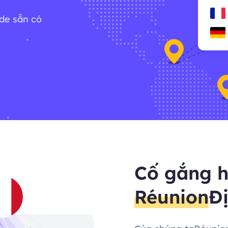
ode sẵn có
Cố gắng h
Réunion
Đị