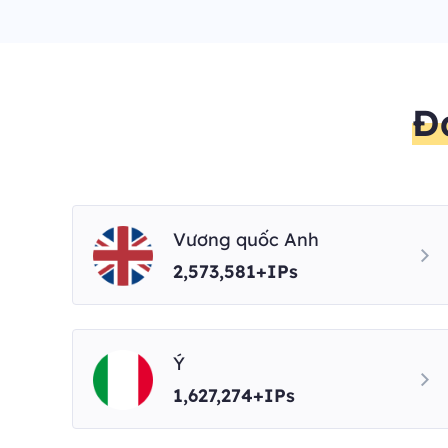
Đ
Vương quốc Anh
2,573,581+IPs
Ý
1,627,274+IPs