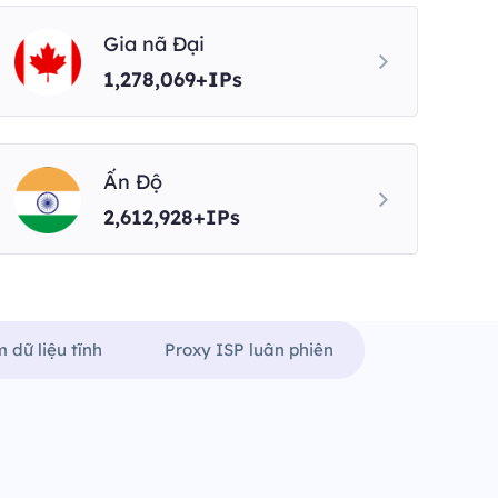
Gia nã Đại
1,278,069+IPs
Ấn Độ
2,612,928+IPs
 dữ liệu tĩnh
Proxy ISP luân phiên