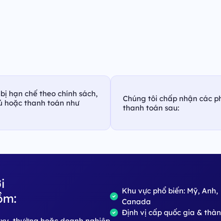
bị hạn chế theo chính sách,
Chúng tôi chấp nhận các p
hủ hoặc thanh toán như
thanh toán sau:
i
Khu vực phổ biến: Mỹ, Anh,
ồm:
Canada
Định vị cấp quốc gia & thà
roxy, thường hoặc doanh nghiệp