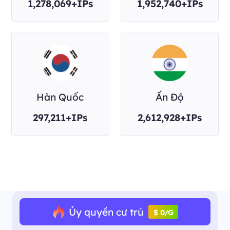
1,278,069+IPs
1,952,740+IPs
Hàn Quốc
Ấn Độ
297,211+IPs
2,612,928+IPs
Ủy quyền cư trú
$ 0/G