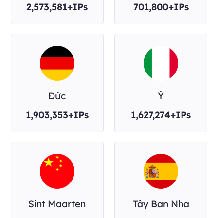
2,573,581+IPs
701,800+IPs
Đức
Ý
1,903,353+IPs
1,627,274+IPs
Sint Maarten
Tây Ban Nha