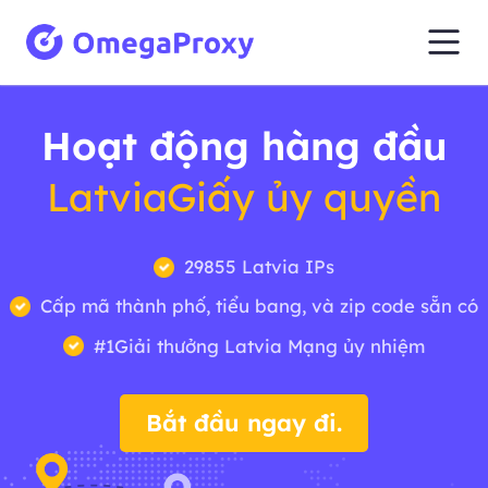
Hoạt động hàng đầu
LatviaGiấy ủy quyền
29855 Latvia IPs
Cấp mã thành phố, tiểu bang, và zip code sẵn có
#1Giải thưởng Latvia Mạng ủy nhiệm
Bắt đầu ngay đi.