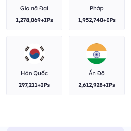
Gia nã Đại
Pháp
1,278,069+IPs
1,952,740+IPs
Hàn Quốc
Ấn Độ
297,211+IPs
2,612,928+IPs