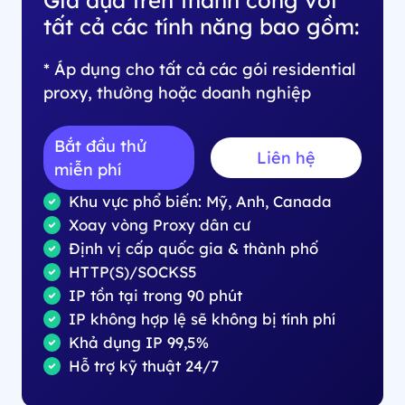
tất cả các tính năng bao gồm:
* Áp dụng cho tất cả các gói residential
proxy, thường hoặc doanh nghiệp
Bắt đầu thử
Liên hệ
miễn phí
Khu vực phổ biến: Mỹ, Anh, Canada
Xoay vòng Proxy dân cư
Định vị cấp quốc gia & thành phố
HTTP(S)/SOCKS5
IP tồn tại trong 90 phút
IP không hợp lệ sẽ không bị tính phí
Khả dụng IP 99,5%
Hỗ trợ kỹ thuật 24/7