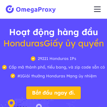
Hoạt động hàng đầu
HondurasGiấy ủy quyền
29221 Honduras IPs
Cấp mã thành phố, tiểu bang, và zip code sẵn có
#1Giải thưởng Honduras Mạng ủy nhiệm
Bắt đầu ngay đi.