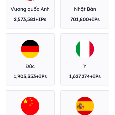
Vương quốc Anh
Nhật Bản
2,573,581+IPs
701,800+IPs
Đức
Ý
1,903,353+IPs
1,627,274+IPs