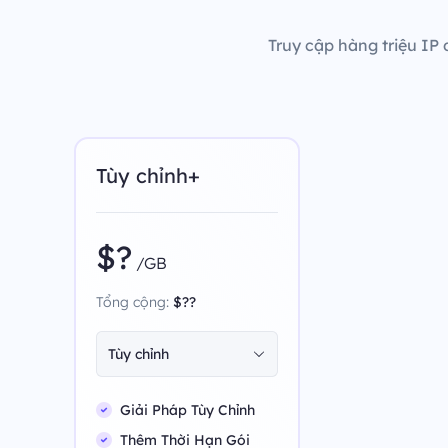
Truy cập hàng triệu IP 
Tùy chỉnh+
$?
/GB
Tổng cộng:
$??
Tùy chỉnh
Giải Pháp Tùy Chỉnh
Thêm Thời Hạn Gói