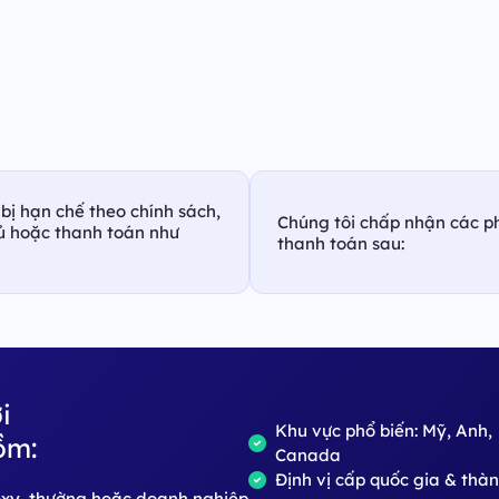
bị hạn chế theo chính sách,
Chúng tôi chấp nhận các p
hủ hoặc thanh toán như
thanh toán sau:
i
Khu vực phổ biến: Mỹ, Anh,
ồm:
Canada
Định vị cấp quốc gia & thà
roxy, thường hoặc doanh nghiệp