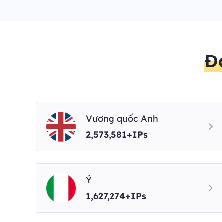
Đ
Vương quốc Anh
2,573,581+IPs
Ý
1,627,274+IPs