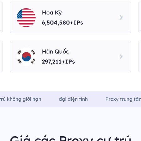
Hoa Kỳ
6,504,580+IPs
Hàn Quốc
297,211+IPs
trú không giới hạn
đại diện tĩnh
Proxy trung tâm
Giá các Proxy cư trú