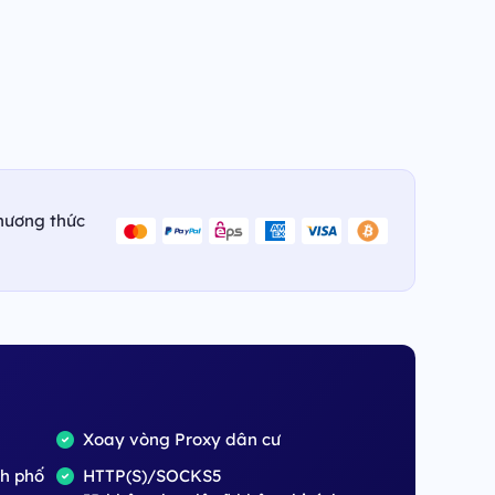
hương thức
Xoay vòng Proxy dân cư
nh phố
HTTP(S)/SOCKS5