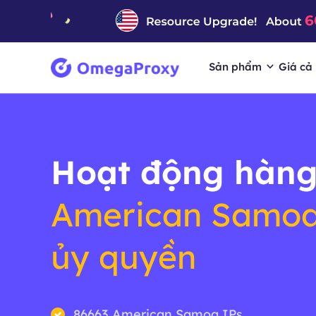
Sản phẩm
Giá cả
Hoạt động hàng
American Samo
ủy quyền
86663 American Samoa IPs