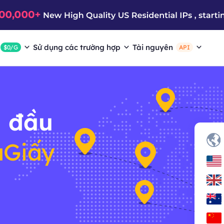
Sử dụng các trường hợp
Tài nguyên
$0/G
API
 đầu
aGiấy