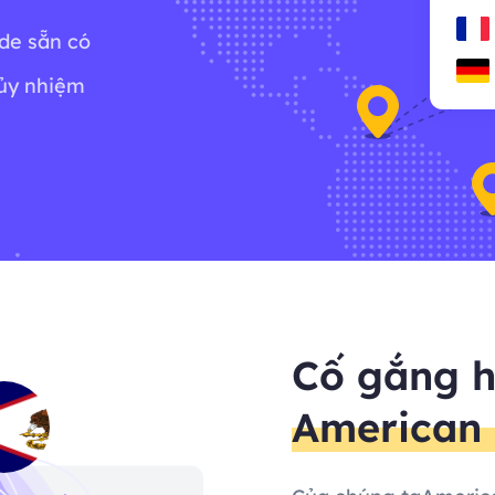
ode sẵn có
ủy nhiệm
Cố gắng h
American