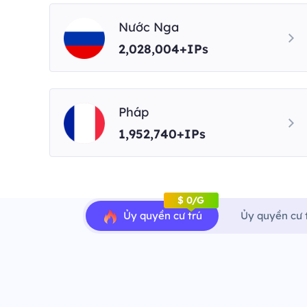
Nước Nga
2,028,004+IPs
Pháp
1,952,740+IPs
$ 0/G
Ủy quyền cư trú
Ủy quyền cư 