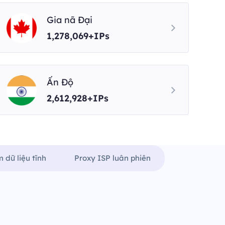
Gia nã Đại
1,278,069+IPs
Ấn Độ
2,612,928+IPs
 dữ liệu tĩnh
Proxy ISP luân phiên