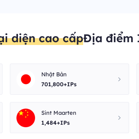
ại diện cao cấp
Địa điểm 
Nhật Bản
701,800+IPs
Sint Maarten
1,484+IPs