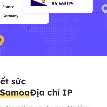
86,663IPs
ết sức
 Samoa
Địa chỉ IP