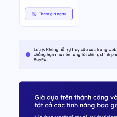
Tham gia ngay
Lưu ý: Không hỗ trợ truy cập các trang web 
chẳng hạn như nền tảng tài chính, chính p
PayPal.
Giá dựa trên thành công vớ
tất cả các tính năng bao g
* Áp dụng cho tất cả các gói residential p