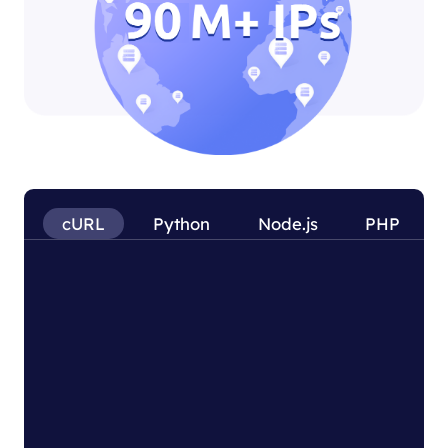
cURL
Python
Node.js
PHP