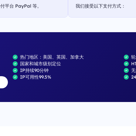
台 PayPal 等。
我们接受以下支付方式：
热门地区：美国、英国、加拿大
轮
国家和城市级别定位
H
IP持续90分钟
无
IP可用性99.5%
2