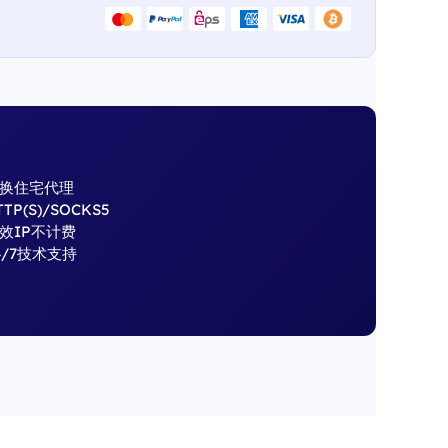
换住宅代理
TTP(S)/SOCKS5
效IP不计费
4/7技术支持