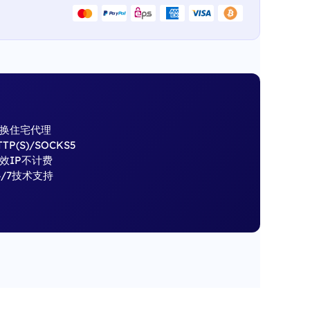
换住宅代理
TTP(S)/SOCKS5
效IP不计费
4/7技术支持