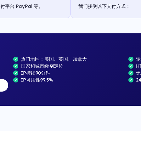
台 PayPal 等。
我们接受以下支付方式：
热门地区：美国、英国、加拿大
轮
国家和城市级别定位
H
IP持续90分钟
无
IP可用性99.5%
2