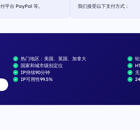
台 PayPal 等。
我们接受以下支付方式：
热门地区：美国、英国、加拿大
轮
国家和城市级别定位
H
IP持续90分钟
无
IP可用性99.5%
2