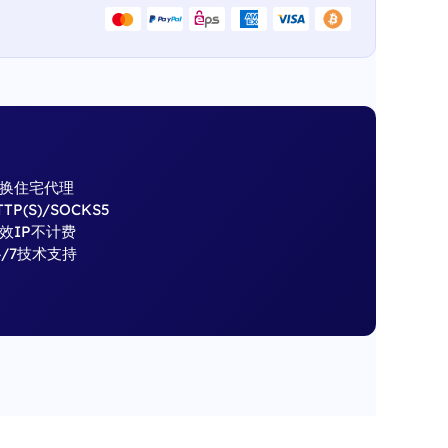
换住宅代理
TTP(S)/SOCKS5
效IP不计费
4/7技术支持