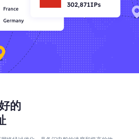
302,871IPs
好的
址