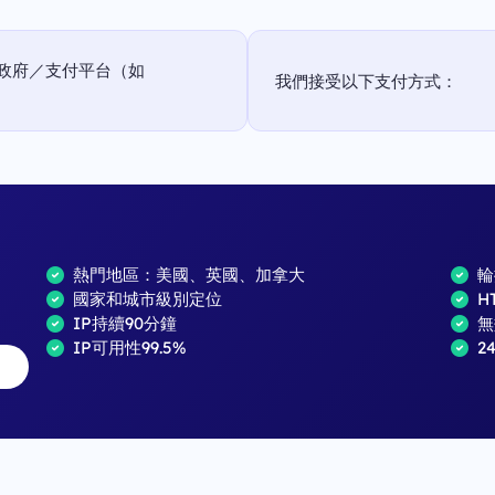
政府／支付平台（如
我們接受以下支付方式：
熱門地區：美國、英國、加拿大
輪
國家和城市級別定位
H
IP持續90分鐘
無
IP可用性99.5%
2