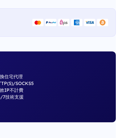
換住宅代理
TTP(S)/SOCKS5
效IP不計費
4/7技術支援