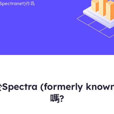
Spectranet)作爲
ra (formerly known 
嗎?