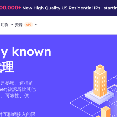
用例
資源
API
ly known
代理
不是祕密。這樣的
tranet)被認爲比其他
速、可靠性、價
它對互聯網接入的限