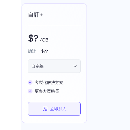
自訂+
$?
/GB
總計：
$??
自定義
客製化解決方案
更多方案時長
立即加入