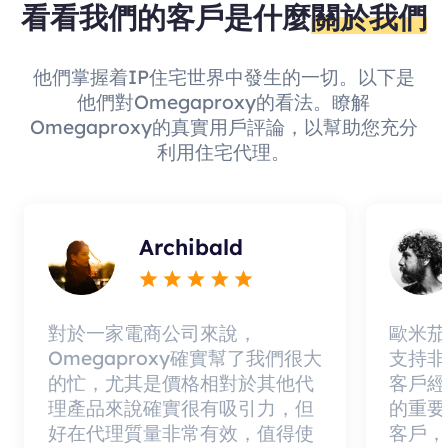
看看我們的客戶是什麼
關於我們
他們掌握着IP住宅世界中發生的一切。以下是
他們對Omegaproxy的看法。瞭解
Omegaproxy的真實用戶評論，以幫助您充分
利用住宅代理。
Archibald
對於一家電商公司來說，
歐米茄
Omegaproxy確實幫了我們很大
支持非
的忙，尤其是價格相對於其他代
客戶經
理產品來說確實很有吸引力，但
的重要
好在代理質量非常有效，值得使
客戶，