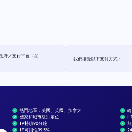
政府／支付平台（如
我們接受以下支付方式：
熱門地區：美國、英國、加拿大
輪
國家和城市級別定位
H
IP持續90分鐘
無
IP可用性99.5%
2