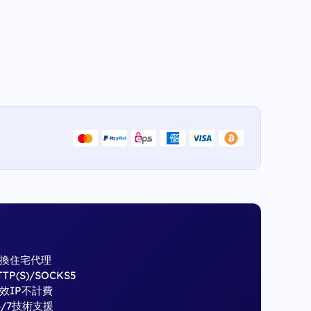
換住宅代理
TTP(S)/SOCKS5
效IP不計費
4/7技術支援