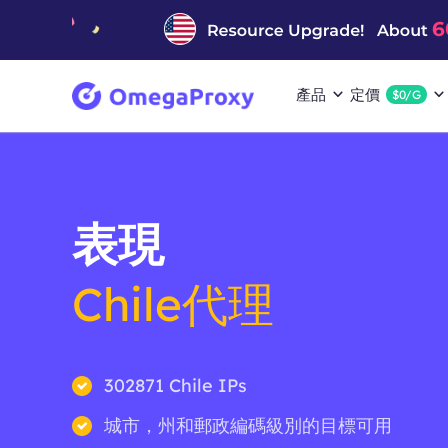
產品
定價
$0/G
表現
Chile代理
302871 Chile IPs
城市，州和郵政編碼級別的目標可用