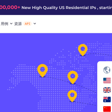
用例
資源
API