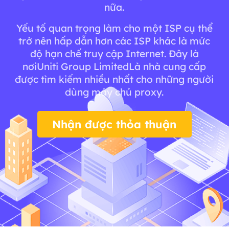
nữa.
Yếu tố quan trọng làm cho một ISP cụ thể
trở nên hấp dẫn hơn các ISP khác là mức
độ hạn chế truy cập Internet. Đây là
nơiUniti Group LimitedLà nhà cung cấp
được tìm kiếm nhiều nhất cho những người
dùng máy chủ proxy.
Nhận được thỏa thuận