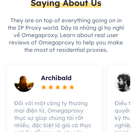
Saying About Us
They are on top of everything going on in
the IP Proxy world. Đây là những gì họ nghĩ
về Omegaproxy. Learn about real user
reviews of Omegaproxy to help you make
the most of residential proxies.
Archibald
Đối với một công ty thương
Điều 
mại điện tử, Omegaproxy
quyền
thực sự giúp chúng tôi rất
kỹ thu
nhiều, đặc biệt là giá cả thực
nghiệp