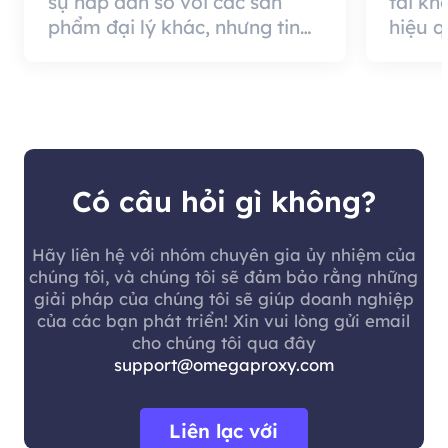
sự hấp dẫn so với các sản
tài kh
phẩm đại lý khác, nhưng tin
hiệu 
tốt là chất lượng đại lý rất
cung c
hiệu quả và đáng sử dụng.
nó có 
khách 
Có câu hỏi gì không?
Hãy liên hệ với nhóm chuyên gia ủy nhiệm của
chúng tôi, và chúng tôi sẽ đảm bảo rằng những
giải pháp của chúng tôi sẽ giúp doanh nghiệp
của các bạn phát triển! Xin vui lòng gửi email
cho chúng tôi qua đây
support@omegaproxy.com
Liên lạc với